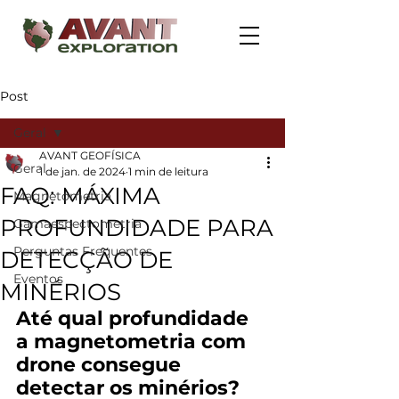
Post
Geral
AVANT GEOFÍSICA
Geral
1 de jan. de 2024
1 min de leitura
FAQ: MÁXIMA
Magnetometria
PROFUNDIDADE PARA
Gamaespectometria
Perguntas Frequentes
DETECÇÃO DE
Eventos
MINÉRIOS
Até qual profundidade 
a magnetometria com 
drone consegue 
detectar os minérios?