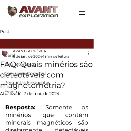
Post
Geral
AVANT GEOFÍSICA
Geral
6 de jan. de 2024
1 min de leitura
FAQ: Quais minérios são
Magnetometria
detectáveis com
Gamaespectometria
Perguntas Frequentes
magnetometria?
Eventos
Atualizado:
7 de mai. de 2024
Resposta: 
Somente os 
minérios que contém 
minerais magnéticos são 
diretamente detectáveis 