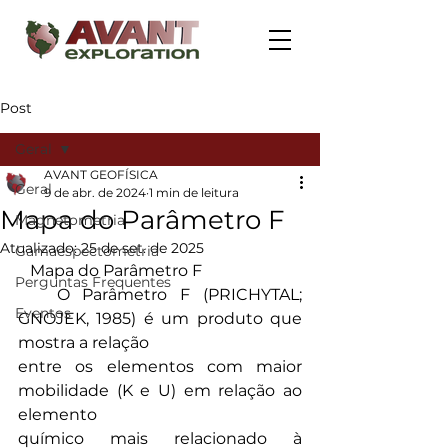
Post
Geral
AVANT GEOFÍSICA
Geral
9 de abr. de 2024
1 min de leitura
Mapa do Parâmetro F
Magnetometria
Atualizado:
25 de set. de 2025
Gamaespectometria
   Mapa do Parâmetro F
Perguntas Frequentes
   O Parâmetro F (PRICHYTAL; 
Eventos
GNOJEK, 1985) é um produto que 
mostra a relação
entre os elementos com maior 
mobilidade (K e U) em relação ao 
elemento
químico mais relacionado à 