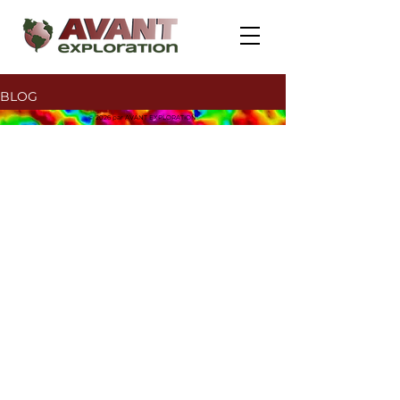
BLOG
© 2026 par AVANT EXPLORATION.
Geral
Aucun post publié
dans cette langue
actuellement
Dès que de nouveaux posts
seront publiés, vous les verrez
ici.